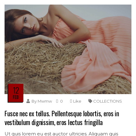
12
FEB
By
Mwmw
0
Like
COLLECTIONS
Fusce nec ex tellus. Pellentesque lobortis, eros in
vestibulum dignissim, eros lectus fringilla
Ut quis lorem eu est auctor ultricies. Aliquam quis