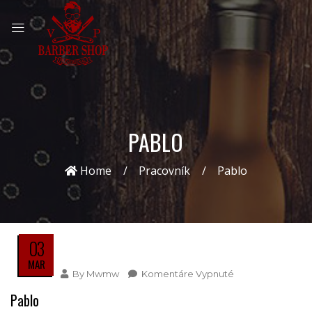
PABLO
Home
Pracovník
Pablo
03
MAR
By
Mwmw
Komentáre Vypnuté
Na
Pablo
Pablo