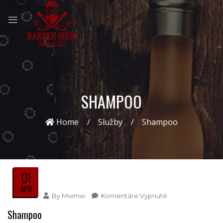
SHAMPOO
Home
Služby
Shampoo
01
APR
By
Mwmw
Komentáre Vypnuté
Na
Shampoo
Shampoo